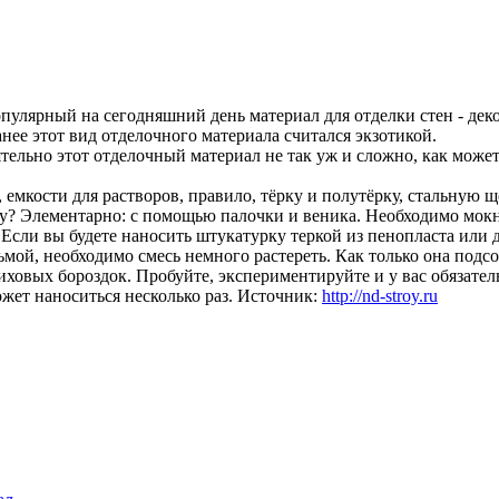
пулярный на сегодняшний день материал для отделки стен - дек
нее этот вид отделочного материала считался экзотикой.
ельно этот отделочный материал не так уж и сложно, как может 
, емкости для растворов, правило, тёрку и полутёрку, стальную щ
у? Элементарно: с помощью палочки и веника. Необходимо мокн
 Если вы будете наносить штукатурку теркой из пенопласта или 
ой, необходимо смесь немного растереть. Как только она подсох
ховых бороздок. Пробуйте, экспериментируйте и у вас обязатель
жет наноситься несколько раз.
Источник:
http://nd-stroy.ru