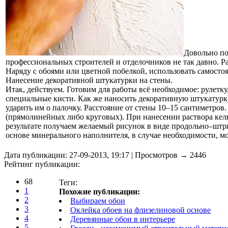
Довольно по
профессиональных строителей и отделочников не так давно. Ра
Наряду с обоями или цветной побелкой, использовать самостоят
Нанесение декоративной штукатурки на стены.
Итак, действуем. Готовим для работы всё необходимое: рулетку
специальные кисти. Как же наносить декоративную штукатурк
ударить им о палочку. Расстояние от стены 10–15 сантиметров.
(прямолинейных либо круговых). При нанесении раствора кельм
результате получаем желаемый рисунок в виде продольно–штри
основе минерального наполнителя, в случае необходимости, мо
Дата публикации: 27-09-2013, 19:17 | Просмотров → 2446
Рейтинг публикации:
68
Теги:
1
Похожие публикации:
2
Выбираем обои
3
Оклейка обоев на флизелиновой основе
4
Деревянные обои в интерьере
5